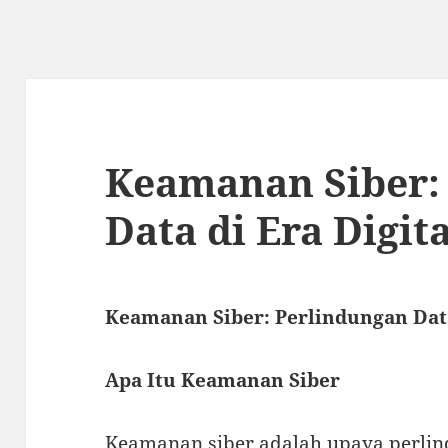
Keamanan Siber:
Data di Era Digita
Keamanan Siber: Perlindungan Data
Apa Itu Keamanan Siber
Keamanan siber adalah upaya perlin