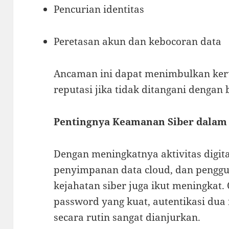
Pencurian identitas
Peretasan akun dan kebocoran data
Ancaman ini dapat menimbulkan ker
reputasi jika tidak ditangani dengan 
Pentingnya Keamanan Siber dalam A
Dengan meningkatnya aktivitas digital
penyimpanan data cloud, dan penggun
kejahatan siber juga ikut meningkat.
password yang kuat, autentikasi dua
secara rutin sangat dianjurkan.