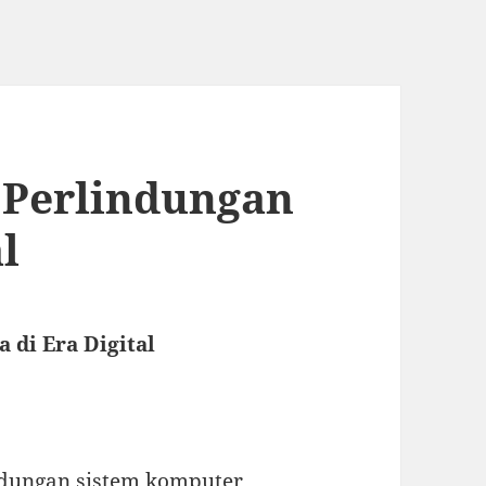
 Perlindungan
l
 di Era Digital
dungan sistem komputer,