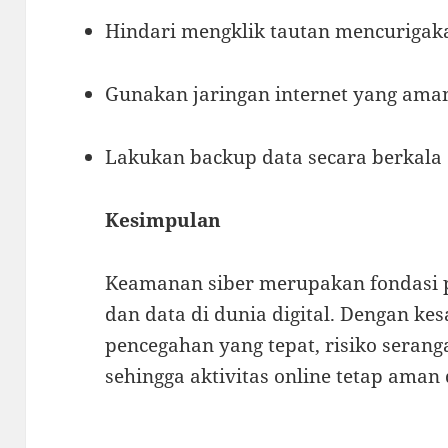
Hindari mengklik tautan mencurigak
Gunakan jaringan internet yang ama
Lakukan backup data secara berkala
Kesimpulan
Keamanan siber merupakan fondasi p
dan data di dunia digital. Dengan ke
pencegahan yang tepat, risiko seran
sehingga aktivitas online tetap ama