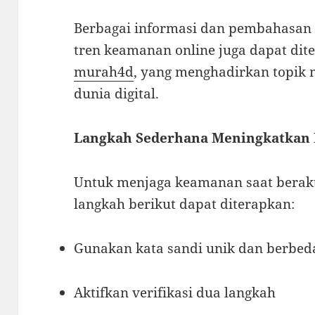
Berbagai informasi dan pembahasan se
tren keamanan online juga dapat dit
murah4d
, yang menghadirkan topik
dunia digital.
Langkah Sederhana Meningkatkan
Untuk menjaga keamanan saat berakti
langkah berikut dapat diterapkan:
Gunakan kata sandi unik dan berbed
Aktifkan verifikasi dua langkah