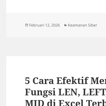
Diposkan
Kategori
Februari 12, 2026
Keamanan Siber
pada
5 Cara Efektif M
Fungsi LEN, LEFT
MID di Excel Ter