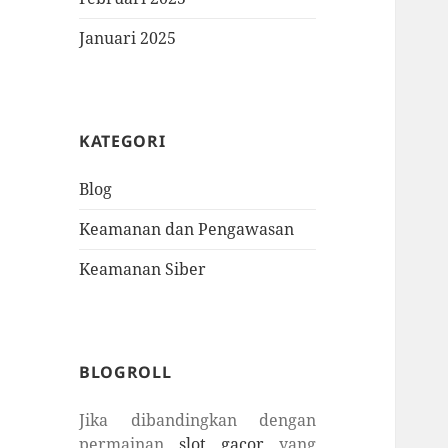
Januari 2025
KATEGORI
Blog
Keamanan dan Pengawasan
Keamanan Siber
BLOGROLL
Jika dibandingkan dengan
permainan
slot gacor
yang