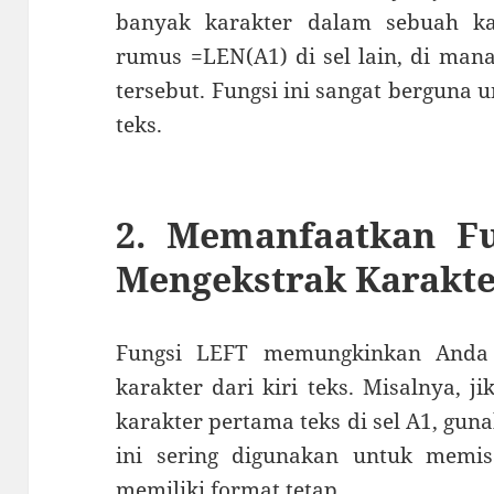
banyak karakter dalam sebuah ka
rumus =LEN(A1) di sel lain, di mana
tersebut. Fungsi ini sangat berguna 
teks.
2. Memanfaatkan F
Mengekstrak Karakter
Fungsi LEFT memungkinkan Anda 
karakter dari kiri teks. Misalnya, j
karakter pertama teks di sel A1, gun
ini sering digunakan untuk memi
memiliki format tetap.