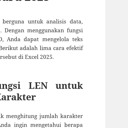
berguna untuk analisis data,
s. Dengan menggunakan fungsi
D, Anda dapat mengelola teks
erikut adalah lima cara efektif
sebut di Excel 2025.
ungsi LEN untuk
Karakter
uk menghitung jumlah karakter
Anda ingin mengetahui berapa