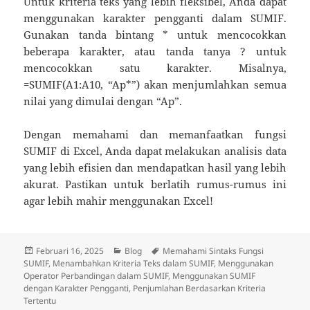
Untuk kriteria teks yang lebih fleksibel, Anda dapat
menggunakan karakter pengganti dalam SUMIF.
Gunakan tanda bintang * untuk mencocokkan
beberapa karakter, atau tanda tanya ? untuk
mencocokkan satu karakter. Misalnya,
=SUMIF(A1:A10, “Ap*”) akan menjumlahkan semua
nilai yang dimulai dengan “Ap”.
Dengan memahami dan memanfaatkan fungsi
SUMIF di Excel, Anda dapat melakukan analisis data
yang lebih efisien dan mendapatkan hasil yang lebih
akurat. Pastikan untuk berlatih rumus-rumus ini
agar lebih mahir menggunakan Excel!
Diposkan
Kategori
Tag
Februari 16, 2025
Blog
Memahami Sintaks Fungsi
pada
SUMIF
,
Menambahkan Kriteria Teks dalam SUMIF
,
Menggunakan
Operator Perbandingan dalam SUMIF
,
Menggunakan SUMIF
dengan Karakter Pengganti
,
Penjumlahan Berdasarkan Kriteria
Tertentu