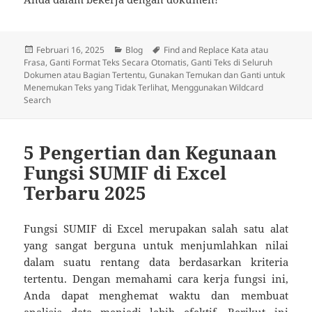
Diposkan
Kategori
Tag
Februari 16, 2025
Blog
Find and Replace Kata atau
pada
Frasa
,
Ganti Format Teks Secara Otomatis
,
Ganti Teks di Seluruh
Dokumen atau Bagian Tertentu
,
Gunakan Temukan dan Ganti untuk
Menemukan Teks yang Tidak Terlihat
,
Menggunakan Wildcard
Search
5 Pengertian dan Kegunaan
Fungsi SUMIF di Excel
Terbaru 2025
Fungsi SUMIF di Excel merupakan salah satu alat
yang sangat berguna untuk menjumlahkan nilai
dalam suatu rentang data berdasarkan kriteria
tertentu. Dengan memahami cara kerja fungsi ini,
Anda dapat menghemat waktu dan membuat