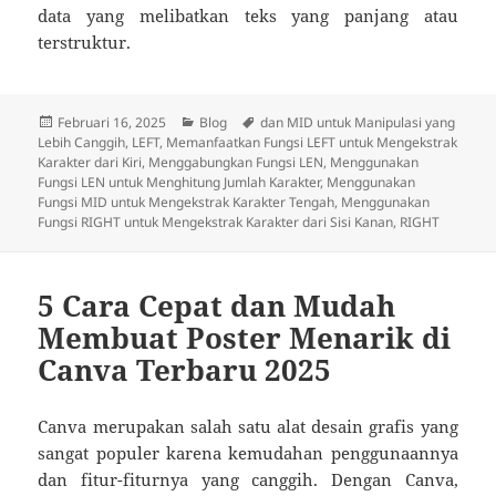
data yang melibatkan teks yang panjang atau
terstruktur.
Diposkan
Kategori
Tag
Februari 16, 2025
Blog
dan MID untuk Manipulasi yang
pada
Lebih Canggih
,
LEFT
,
Memanfaatkan Fungsi LEFT untuk Mengekstrak
Karakter dari Kiri
,
Menggabungkan Fungsi LEN
,
Menggunakan
Fungsi LEN untuk Menghitung Jumlah Karakter
,
Menggunakan
Fungsi MID untuk Mengekstrak Karakter Tengah
,
Menggunakan
Fungsi RIGHT untuk Mengekstrak Karakter dari Sisi Kanan
,
RIGHT
5 Cara Cepat dan Mudah
Membuat Poster Menarik di
Canva Terbaru 2025
Canva merupakan salah satu alat desain grafis yang
sangat populer karena kemudahan penggunaannya
dan fitur-fiturnya yang canggih. Dengan Canva,