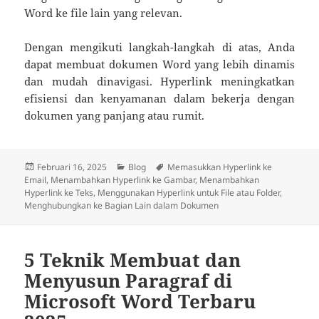
Word ke file lain yang relevan.
Dengan mengikuti langkah-langkah di atas, Anda
dapat membuat dokumen Word yang lebih dinamis
dan mudah dinavigasi. Hyperlink meningkatkan
efisiensi dan kenyamanan dalam bekerja dengan
dokumen yang panjang atau rumit.
Diposkan
Kategori
Tag
Februari 16, 2025
Blog
Memasukkan Hyperlink ke
pada
Email
,
Menambahkan Hyperlink ke Gambar
,
Menambahkan
Hyperlink ke Teks
,
Menggunakan Hyperlink untuk File atau Folder
,
Menghubungkan ke Bagian Lain dalam Dokumen
5 Teknik Membuat dan
Menyusun Paragraf di
Microsoft Word Terbaru