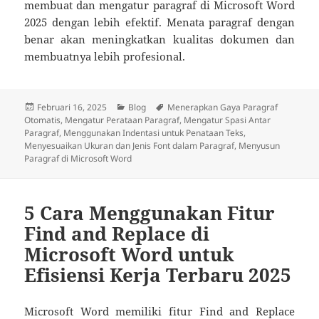
membuat dan mengatur paragraf di Microsoft Word
2025 dengan lebih efektif. Menata paragraf dengan
benar akan meningkatkan kualitas dokumen dan
membuatnya lebih profesional.
Diposkan
Kategori
Tag
Februari 16, 2025
Blog
Menerapkan Gaya Paragraf
pada
Otomatis
,
Mengatur Perataan Paragraf
,
Mengatur Spasi Antar
Paragraf
,
Menggunakan Indentasi untuk Penataan Teks
,
Menyesuaikan Ukuran dan Jenis Font dalam Paragraf
,
Menyusun
Paragraf di Microsoft Word
5 Cara Menggunakan Fitur
Find and Replace di
Microsoft Word untuk
Efisiensi Kerja Terbaru 2025
Microsoft Word memiliki fitur Find and Replace