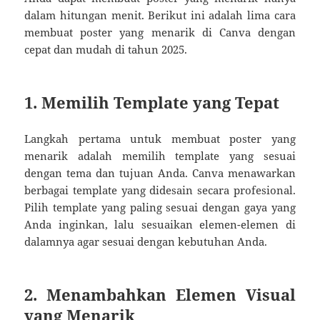
dalam hitungan menit. Berikut ini adalah lima cara
membuat poster yang menarik di Canva dengan
cepat dan mudah di tahun 2025.
1. Memilih Template yang Tepat
Langkah pertama untuk membuat poster yang
menarik adalah memilih template yang sesuai
dengan tema dan tujuan Anda. Canva menawarkan
berbagai template yang didesain secara profesional.
Pilih template yang paling sesuai dengan gaya yang
Anda inginkan, lalu sesuaikan elemen-elemen di
dalamnya agar sesuai dengan kebutuhan Anda.
2. Menambahkan Elemen Visual
yang Menarik