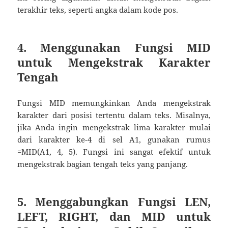
terakhir teks, seperti angka dalam kode pos.
4. Menggunakan Fungsi MID
untuk Mengekstrak Karakter
Tengah
Fungsi MID memungkinkan Anda mengekstrak
karakter dari posisi tertentu dalam teks. Misalnya,
jika Anda ingin mengekstrak lima karakter mulai
dari karakter ke-4 di sel A1, gunakan rumus
=MID(A1, 4, 5). Fungsi ini sangat efektif untuk
mengekstrak bagian tengah teks yang panjang.
5. Menggabungkan Fungsi LEN,
LEFT, RIGHT, dan MID untuk