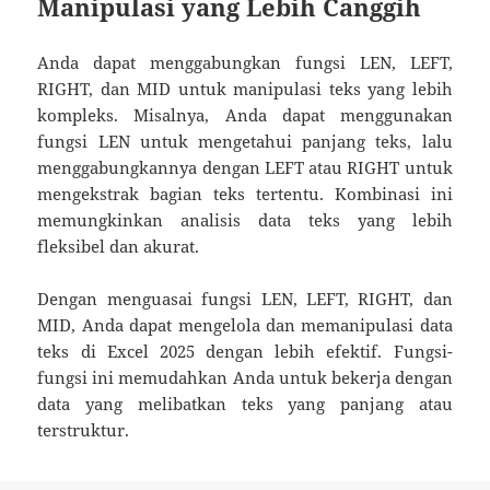
Manipulasi yang Lebih Canggih
Anda dapat menggabungkan fungsi LEN, LEFT,
RIGHT, dan MID untuk manipulasi teks yang lebih
kompleks. Misalnya, Anda dapat menggunakan
fungsi LEN untuk mengetahui panjang teks, lalu
menggabungkannya dengan LEFT atau RIGHT untuk
mengekstrak bagian teks tertentu. Kombinasi ini
memungkinkan analisis data teks yang lebih
fleksibel dan akurat.
Dengan menguasai fungsi LEN, LEFT, RIGHT, dan
MID, Anda dapat mengelola dan memanipulasi data
teks di Excel 2025 dengan lebih efektif. Fungsi-
fungsi ini memudahkan Anda untuk bekerja dengan
data yang melibatkan teks yang panjang atau
terstruktur.