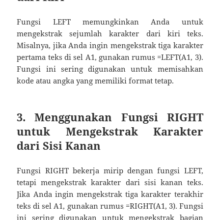
Fungsi LEFT memungkinkan Anda untuk
mengekstrak sejumlah karakter dari kiri teks.
Misalnya, jika Anda ingin mengekstrak tiga karakter
pertama teks di sel A1, gunakan rumus =LEFT(A1, 3).
Fungsi ini sering digunakan untuk memisahkan
kode atau angka yang memiliki format tetap.
3. Menggunakan Fungsi RIGHT
untuk Mengekstrak Karakter
dari Sisi Kanan
Fungsi RIGHT bekerja mirip dengan fungsi LEFT,
tetapi mengekstrak karakter dari sisi kanan teks.
Jika Anda ingin mengekstrak tiga karakter terakhir
teks di sel A1, gunakan rumus =RIGHT(A1, 3). Fungsi
ini sering digunakan untuk mengekstrak bagian