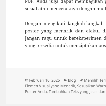
PDF. Anda juga dapat membagikan p
sosial atau mencetaknya dengan mud
Dengan mengikuti langkah-langkah
poster yang menarik dan efektif d
Jangan ragu untuk bereksperimen d
yang tersedia untuk menciptakan pos
Diposkan
Kategori
Tag
Februari 16, 2025
Blog
Memilih Tem
pada
Elemen Visual yang Menarik
,
Sesuaikan Warn
Poster Anda
,
Tambahkan Teks yang Jelas dan