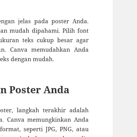
ngan jelas pada poster Anda.
an mudah dipahami. Pilih font
ukuran teks cukup besar agar
auhan. Canva memudahkan Anda
eks dengan mudah.
an Poster Anda
ster, langkah terakhir adalah
a. Canva memungkinkan Anda
ormat, seperti JPG, PNG, atau