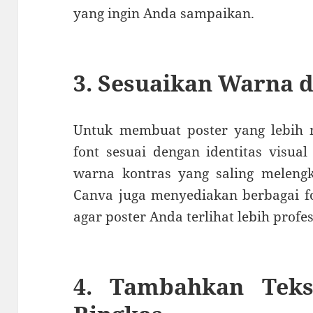
yang ingin Anda sampaikan.
3. Sesuaikan Warna 
Untuk membuat poster yang lebih 
font sesuai dengan identitas visua
warna kontras yang saling melengk
Canva juga menyediakan berbagai f
agar poster Anda terlihat lebih prof
4. Tambahkan Teks