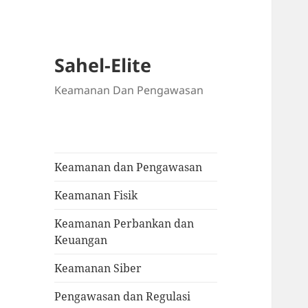
Sahel-Elite
Keamanan Dan Pengawasan
Keamanan dan Pengawasan
Keamanan Fisik
Keamanan Perbankan dan
Keuangan
Keamanan Siber
Pengawasan dan Regulasi