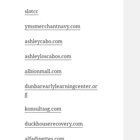
slotcc
ymsmerchantnavy.com
ashleycabo.com
ashleyloscabos.com
albionmall.com
dunbarearlylearningcenter.or
g
konsultasg.com
duckhouserecovery.com
alfadinettes.com