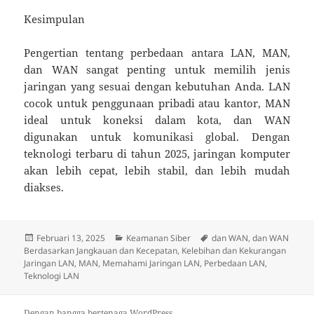
Kesimpulan
Pengertian tentang perbedaan antara LAN, MAN,
dan WAN sangat penting untuk memilih jenis
jaringan yang sesuai dengan kebutuhan Anda. LAN
cocok untuk penggunaan pribadi atau kantor, MAN
ideal untuk koneksi dalam kota, dan WAN
digunakan untuk komunikasi global. Dengan
teknologi terbaru di tahun 2025, jaringan komputer
akan lebih cepat, lebih stabil, dan lebih mudah
diakses.
Diposkan
Kategori
Tag
Februari 13, 2025
Keamanan Siber
dan WAN
,
dan WAN
pada
Berdasarkan Jangkauan dan Kecepatan
,
Kelebihan dan Kekurangan
Jaringan LAN
,
MAN
,
Memahami Jaringan LAN
,
Perbedaan LAN
,
Teknologi LAN
Dengan bangga bertenaga WordPress