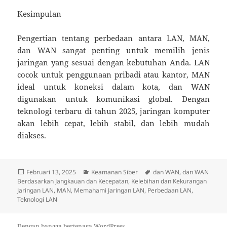
Kesimpulan
Pengertian tentang perbedaan antara LAN, MAN,
dan WAN sangat penting untuk memilih jenis
jaringan yang sesuai dengan kebutuhan Anda. LAN
cocok untuk penggunaan pribadi atau kantor, MAN
ideal untuk koneksi dalam kota, dan WAN
digunakan untuk komunikasi global. Dengan
teknologi terbaru di tahun 2025, jaringan komputer
akan lebih cepat, lebih stabil, dan lebih mudah
diakses.
Diposkan
Kategori
Tag
Februari 13, 2025
Keamanan Siber
dan WAN
,
dan WAN
pada
Berdasarkan Jangkauan dan Kecepatan
,
Kelebihan dan Kekurangan
Jaringan LAN
,
MAN
,
Memahami Jaringan LAN
,
Perbedaan LAN
,
Teknologi LAN
Dengan bangga bertenaga WordPress