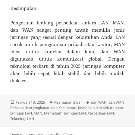
Kesimpulan
Pengertian tentang perbedaan antara LAN, MAN,
dan WAN sangat penting untuk memilih jenis
jaringan yang sesuai dengan kebutuhan Anda. LAN
cocok untuk penggunaan pribadi atau kantor, MAN
ideal untuk koneksi dalam kota, dan WAN
digunakan untuk komunikasi global. Dengan
teknologi terbaru di tahun 2025, jaringan komputer
akan lebih cepat, lebih stabil, dan lebih mudah
diakses.
Diposkan
Kategori
Tag
Februari 13, 2025
Keamanan Siber
dan WAN
,
dan WAN
pada
Berdasarkan Jangkauan dan Kecepatan
,
Kelebihan dan Kekurangan
Jaringan LAN
,
MAN
,
Memahami Jaringan LAN
,
Perbedaan LAN
,
Teknologi LAN
Dengan bangga bertenaga WordPress