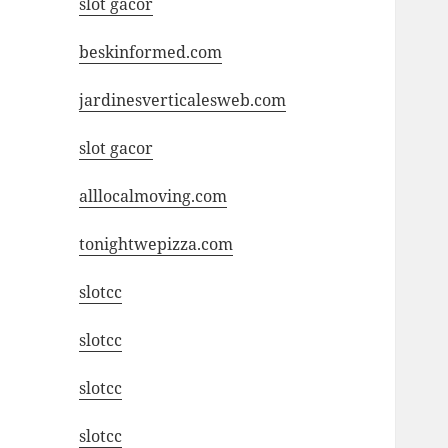
slot gacor
beskinformed.com
jardinesverticalesweb.com
slot gacor
alllocalmoving.com
tonightwepizza.com
slotcc
slotcc
slotcc
slotcc