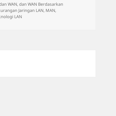
Tag
dan WAN
,
dan WAN Berdasarkan
kurangan Jaringan LAN
,
MAN
,
knologi LAN