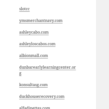
slotcc
ymsmerchantnavy.com
ashleycabo.com
ashleyloscabos.com
albionmall.com
dunbarearlylearningcenter.or
g
konsultasg.com
duckhouserecovery.com
alfadinettes.com