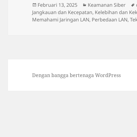
Diposkan
Kategori
Februari 13, 2025
Keamanan Siber
pada
Jangkauan dan Kecepatan
,
Kelebihan dan Ke
Memahami Jaringan LAN
,
Perbedaan LAN
,
Te
Dengan bangga bertenaga WordPress