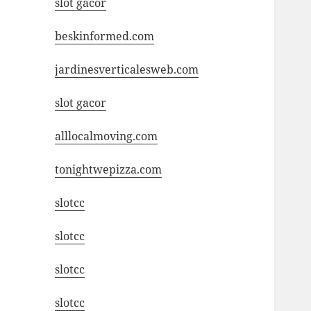
slot gacor
beskinformed.com
jardinesverticalesweb.com
slot gacor
alllocalmoving.com
tonightwepizza.com
slotcc
slotcc
slotcc
slotcc