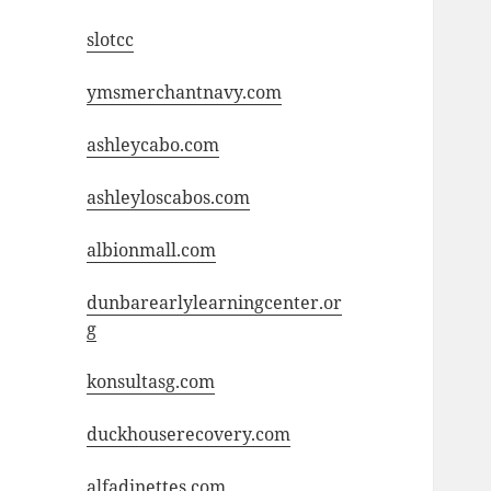
slotcc
ymsmerchantnavy.com
ashleycabo.com
ashleyloscabos.com
albionmall.com
dunbarearlylearningcenter.or
g
konsultasg.com
duckhouserecovery.com
alfadinettes.com