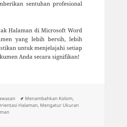
berikan sentuhan profesional
tak Halaman di Microsoft Word
men yang lebih bersih, lebih
stikan untuk menjelajahi setiap
okumen Anda secara signifikan!
Tag
awasan
Menambahkan Kolom
,
rientasi Halaman
,
Mengatur Ukuran
aman